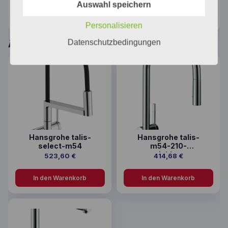
WIFI Datenkommunikation / GROHE Blue Filter S-Size /
Auswahl speichern
GROHE Blue 425g CO2-Flasche
Personalisieren
Datenschutzbedingungen
Ähnliche Produkte
Hansgrohe talis-
Hansgrohe talis-
select-m54
m54-210-
ausziehbrause
523,60
€
414,68
€
In den Warenkorb
In den Warenkorb