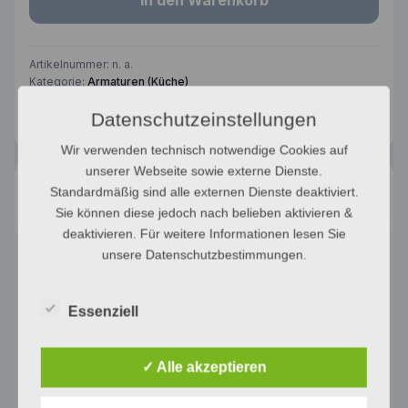
Artikelnummer:
n. a.
Kategorie:
Armaturen (Küche)
Datenschutzeinstellungen
Wir verwenden technisch notwendige Cookies auf
unserer Webseite sowie externe Dienste.
Beschreibung
Zusätzliche Informationen
Standardmäßig sind alle externen Dienste deaktiviert.
Sie können diese jedoch nach belieben aktivieren &
Beschreibung
deaktivieren. Für weitere Informationen lesen Sie
unsere Datenschutzbestimmungen.
mit Filterfunktion / C-Auslauf / Drucktasten für 3 gefilterte
und gekühlte Tafelwasserarten (still, medium, sprudelnd) /
GROHE SilkMove 28mm Keramikkartusche / getrennte
Essenziell
Wasserführung für gefiltertes und ungefiltertes Wasser /
GROHE Blue Home Kühler: liefert 3 Liter gekühltes Wasser
pro Stunde, 180 Watt Kühleinheit / Anzeige und
✓ Alle akzeptieren
Überwachung von Verbrauchsdaten, Filter- bzw. CO2-
Kapazität über GROHE Ondus App / mit Bluetooth 4.0 und