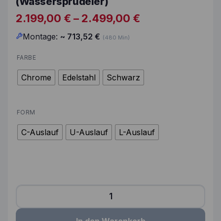
(Wassersprudeler)
Preisspanne: 2.
2.199,00
€
–
2.499,00
€
Montage:
~
713,52
€
(480 Min)
FARBE
Chrome
Edelstahl
Schwarz
FORM
C-Auslauf
U-Auslauf
L-Auslauf
Grohe Blue Home Starter Kit (Wassersprudeler) Meng
In den Warenkorb