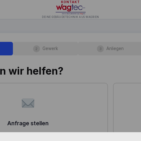
KONTAKT
DEINE GEBÄUDETECHNIK AUS WAGRIEN
Gewerk
Anliegen
2
3
n wir helfen?
Anfrage stellen
in Anliegen und wir melden uns bei dir.