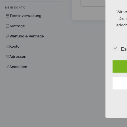
MEIN KONTO
Wir v
Terminverwaltung
Dien
jedoch
Aufträge
Wartung & Verträge
Konto
Es
Adressen
Anmelden