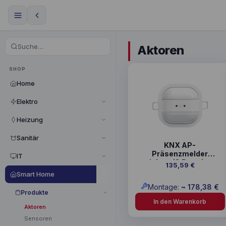
Aktoren
SHOP
Home
Elektro
Heizung
Sanitär
KNX AP-
Präsenzmelder
IT
alpinweiß Premium
135,59
€
Smart Home
Montage:
~
178,38
€
Produkte
In den Warenkorb
Aktoren
Sensoren