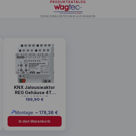
PRODUKTKATALOG
DEINE GEBÄUDETECHNIK AUS WAGRIEN
KNX Jalousieaktor
REG Gehäuse 4TE
2504 REGHE
199,90
€
Montage:
~
178,38
€
In den Warenkorb