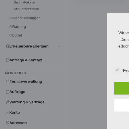
Smart-Pakete
Steuerzentralen
Dienstleistungen
Wartung
Wir v
Outlet
Dien
jedoch
Erneuerbare Energien
Anfrage & Kontakt
Es
MEIN KONTO
Terminverwaltung
Aufträge
Wartung & Verträge
Konto
Adressen