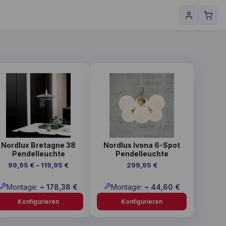
ses
Dieses
dukt
Produkt
st
weist
rere
mehrere
ianten
Varianten
auf.
Die
Nordlux Bretagne 38
Nordlux Ivona 6-Spot
ionen
Optionen
Pendelleuchte
Pendelleuchte
nen
können
Preisspanne:
99,95
€
–
119,95
€
299,95
€
auf
99,95 €
der
bis
Montage:
~
178,38
€
Montage:
~
44,60
€
duktseite
Produktseite
119,95 €
ählt
Konfigurieren
gewählt
Konfigurieren
den
werden