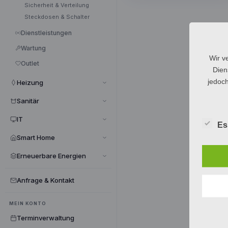
Sicherheit & Verteilung
Steckdosen & Schalter
Dienstleistungen
Wartung
Wir v
Outlet
Dien
jedoch
Heizung
Sanitär
IT
Es
Smart Home
Erneuerbare Energien
Anfrage & Kontakt
MEIN KONTO
Terminverwaltung