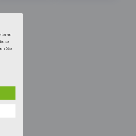
xterne
diese
sen Sie