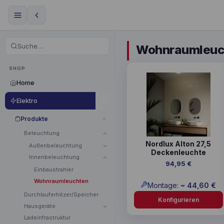
Wohnraumleuc
Dieses
SHOP
Produkt
Home
weist
Elektro
mehrere
Varianten
Produkte
auf.
Beleuchtung
Die
Nordlux Alton 27,5
Optionen
Außenbeleuchtung
Deckenleuchte
können
Innenbeleuchtung
94,95
€
auf
Einbaustrahler
der
Wohnraumleuchten
Montage:
~
44,60
€
Produktseite
Durchlauferhitzer/Speicher
gewählt
Konfigurieren
Hausgeräte
werden
Ladeinfrastruktur