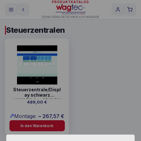
PRODUKTKATALOG
DEINE GEBÄUDETECHNIK AUS WAGRIEN
Steuerzentralen
Steuerzentrale/Displ
ay schwarz
LUXORliving CP10 BK
489,00
€
Montage:
~
267,57
€
In den Warenkorb