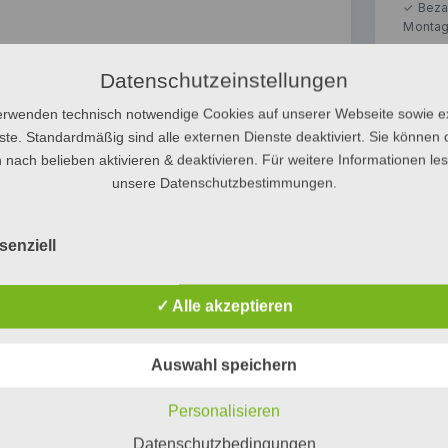
Datenschutzeinstellungen
erwenden technisch notwendige Cookies auf unserer Webseite sowie e
ste. Standardmäßig sind alle externen Dienste deaktiviert. Sie können 
Ähnliche Produkte
 nach belieben aktivieren & deaktivieren. Für weitere Informationen le
unsere Datenschutzbestimmungen.
senziell
✓ Alle akzeptieren
duell konfigurieren
Gasheizung — Individuell konfigu
Auswahl speichern
rlesen
Weiterlesen
Personalisieren
Datenschutzbedingungen