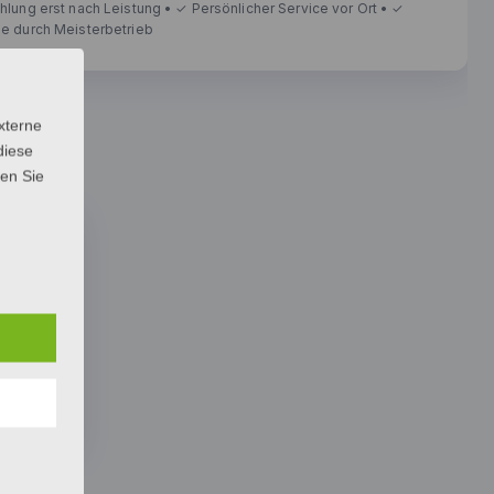
xterne
diese
sen Sie
rieren