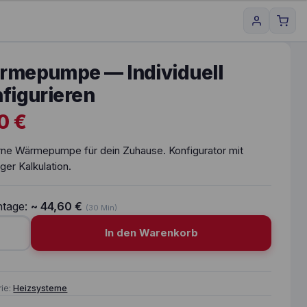
rmepumpe — Individuell
figurieren
00
€
ne Wärmepumpe für dein Zuhause. Konfigurator mit
iger Kalkulation.
tage:
~
44,60
€
(30 Min)
In den Warenkorb
pumpe — Individuell konfigurieren Menge
rie:
Heizsysteme