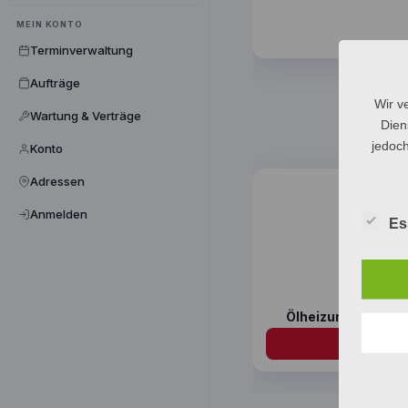
MEIN KONTO
Terminverwaltung
Aufträge
Wir v
Wartung & Verträge
Dien
jedoch
Konto
Adressen
Anmelden
Es
Ölheizung — Indivi
Weite