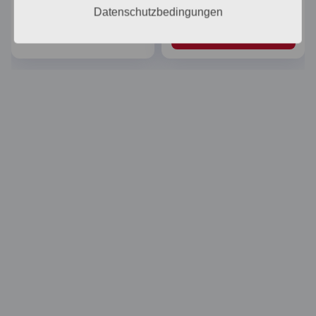
konfigurieren
konfigurieren
1,00
€
Datenschutzbedingungen
Weiterlesen
In den Warenkorb