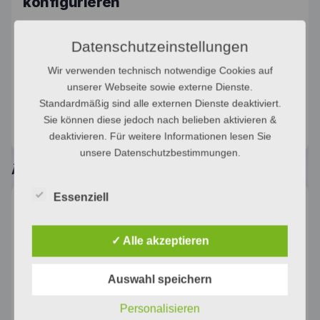
konfigurieren
Neue Gasheizung planen. Konfigurator mit Preis-
Datenschutzeinstellungen
Kalkulation.
Wir verwenden technisch notwendige Cookies auf
unserer Webseite sowie externe Dienste.
Kategorie:
Heizsysteme
Standardmäßig sind alle externen Dienste deaktiviert.
Sie können diese jedoch nach belieben aktivieren &
deaktivieren. Für weitere Informationen lesen Sie
unsere Datenschutzbestimmungen.
Ähnliche Produkte
Essenziell
✓ Alle akzeptieren
Auswahl speichern
Ölheizung —
Wärmepumpe —
Personalisieren
Individuell
Individuell