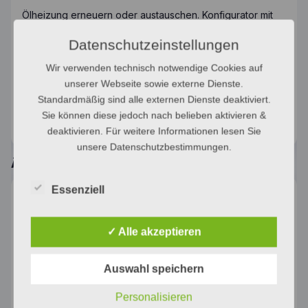
Ölheizung erneuern oder austauschen. Konfigurator mit
ca. Preis.
Datenschutzeinstellungen
Montage:
~
44,60
€
Wir verwenden technisch notwendige Cookies auf
(30 Min)
unserer Webseite sowie externe Dienste.
Kategorie:
Heizsysteme
Standardmäßig sind alle externen Dienste deaktiviert.
Sie können diese jedoch nach belieben aktivieren &
deaktivieren. Für weitere Informationen lesen Sie
unsere Datenschutzbestimmungen.
Ähnliche Produkte
Essenziell
✓ Alle akzeptieren
Auswahl speichern
Wärmepumpe —
Gasheizung —
Personalisieren
Individuell
Individuell