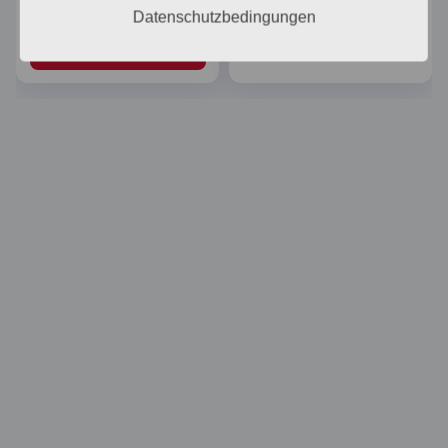
konfigurieren
konfigurieren
1,00
€
Datenschutzbedingungen
Weiterlesen
In den Warenkorb