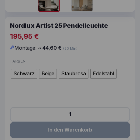
Nordlux Artist 25 Pendelleuchte
195,95
€
Montage:
~
44,60
€
(30 Min)
FARBEN
Schwarz
Beige
Staubrosa
Edelstahl
Nordlux Artist 25 Pendelleuchte Menge
In den Warenkorb