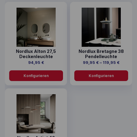
Dieses Produkt weist mehrere Varianten auf. Die Option
Dieses Produkt weist mehrer
Nordlux Alton 27,5
Nordlux Bretagne 38
Deckenleuchte
Pendelleuchte
Preisspa
94,95
€
99,95
€
–
119,95
€
Konfigurieren
Konfigurieren
Dieses Produkt weist mehrere Varianten auf. Die Option