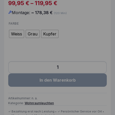
Preisspanne: 99,95 € 
99,95
€
–
119,95
€
Montage:
~
178,38
€
(120 Min)
FARBE
Weiss
Grau
Kupfer
Nordlux Bretagne 38 Pendelleuchte Menge
In den Warenkorb
Artikelnummer:
n. a.
Kategorie:
Wohnraumleuchten