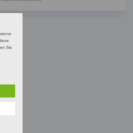
xterne
diese
sen Sie