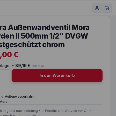
ra Außenwandventil Mora
rden II 500mm 1/2″ DVGW
stgeschützt chrom
7,00
€
tage:
~
89,19
€
(60 Min)
In den Warenkorb
Außenwandventil Mora Garden II 500mm 1/2" DVGW fros
rie:
Außenwasserhahn
Mora