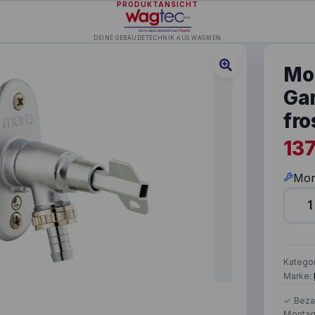
PRODUKTANSICHT
DEINE GEBÄUDETECHNIK AUS WAGRIEN
Mo
Ga
fro
13
Mon
Mora 
Katego
Marke: