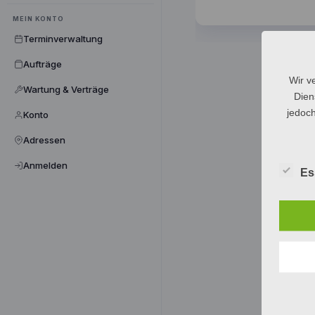
MEIN KONTO
Terminverwaltung
Aufträge
Wir v
Wartung & Verträge
Dien
jedoch
Konto
Adressen
Anmelden
Es