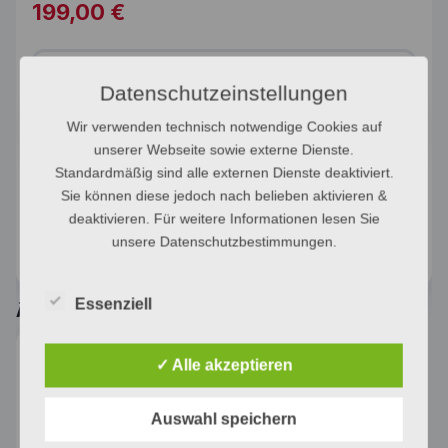
199,00
€
Rauchmelder Wartung Menge
Datenschutzeinstellungen
In den Warenkorb
Wir verwenden technisch notwendige Cookies auf
unserer Webseite sowie externe Dienste.
Standardmäßig sind alle externen Dienste deaktiviert.
Kategorien:
Elektro
,
Wartung
Sie können diese jedoch nach belieben aktivieren &
Schlagwort:
wartung-elektro
deaktivieren. Für weitere Informationen lesen Sie
unsere Datenschutzbestimmungen.
Essenziell
Ähnliche Produkte
✓ Alle akzeptieren
Auswahl speichern