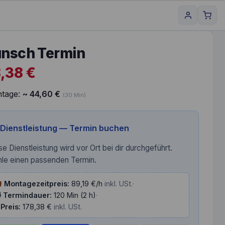
nsch Termin
8,38
€
tage:
~
44,60
€
(30 Min)
Dienstleistung — Termin buchen
se Dienstleistung wird vor Ort bei dir durchgeführt.
le einen passenden Termin.
Montagezeitpreis:
89,19 €/h
inkl. USt.
·
 Termindauer:
120 Min (2 h)
·
 Preis:
178,38 €
inkl. USt.