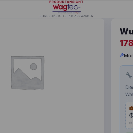
PRODUKTANSICHT
DEINE GEBÄUDETECHNIK AUS WAGRIEN
Wu
17
Mon
Die
Wäh
⏱
≈