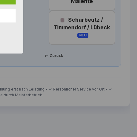
Malente
Fehmarn
Heiligenhafen
Oldenburg i.H.
Scharbeutz /
Grube
Lensahn
Dahme
Malente
Timmendorf / Lübeck
Grömitz
Eutin
Neustadt i.H.
NEU
Scharbeutz
Timmendorfer Strand
Lübeck
← Zurück