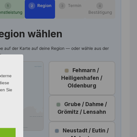
Region
Termin
1
2
3
4
enstleistung
Bestätigung
egion wählen
pe auf der Karte auf deine Region — oder wähle aus der
e.
OSTSEE
Fehmarn /
xterne
Heiligenhafen /
diese
Oldenburg
 PLÖN
sen Sie
Grube / Dahme /
Grömitz / Lensahn
RG
KREIS NW-MECKLENBURG
REIS STORMARN
KREIS LAUENBURG
Neustadt / Eutin /