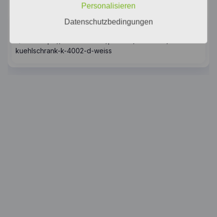
Beschreibung
Personalisieren
Datenschutzbedingungen
Beschreibung
Quelle: https://www.miele.de/product/12389250/stand-
kuehlschrank-k-4002-d-weiss