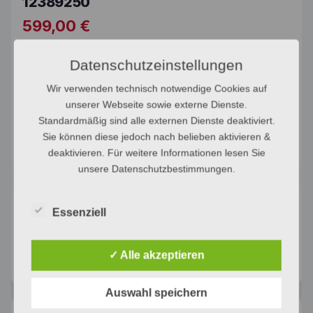
12389250
599,00
€
Stand-Kühlschrank mit DailyFresh, LED-Beleuchtung und
Datenschutzeinstellungen
4*-Gefrierfach.
Wir verwenden technisch notwendige Cookies auf
Montage:
~
44,60
€
unserer Webseite sowie externe Dienste.
(30 Min)
Standardmäßig sind alle externen Dienste deaktiviert.
Sie können diese jedoch nach belieben aktivieren &
stand-kuhlschrank-k-4002-d-wei-12389250 Menge
deaktivieren. Für weitere Informationen lesen Sie
unsere Datenschutzbestimmungen.
In den Warenkorb
Essenziell
Artikelnummer:
12389250
Marke:
Miele
✓ Alle akzeptieren
Auswahl speichern