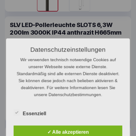
SLV LED-Pollerleuchte SLOTS 6,3W
200lm 3000K IP44 anthrazit H665mm
210,00
€
Datenschutzeinstellungen
Montage:
~
178,38
€
(120 Min)
Wir verwenden technisch notwendige Cookies auf
unserer Webseite sowie externe Dienste.
SLV LED-Pollerleuchte SLOTS 6,3W 200lm 3000K IP
Standardmäßig sind alle externen Dienste deaktiviert.
Sie können diese jedoch nach belieben aktivieren &
In den Warenkorb
deaktivieren. Für weitere Informationen lesen Sie
unsere Datenschutzbestimmungen.
Essenziell
✓ Alle akzeptieren
Beschreibung