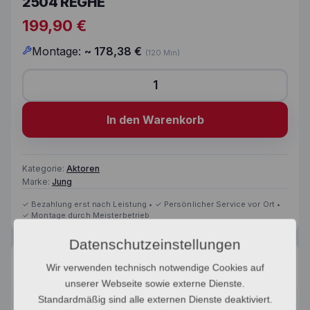
2504 REGHE
199,90
€
Montage:
~
178,38
€
(120 Min)
KNX Jalousieaktor REG Gehäuse 4TE 2504 REGHE M
In den Warenkorb
Kategorie:
Aktoren
Marke:
Jung
Datenschutzeinstellungen
Beschreibung
Wir verwenden technisch notwendige Cookies auf
unserer Webseite sowie externe Dienste.
Beschreibung
Standardmäßig sind alle externen Dienste deaktiviert.