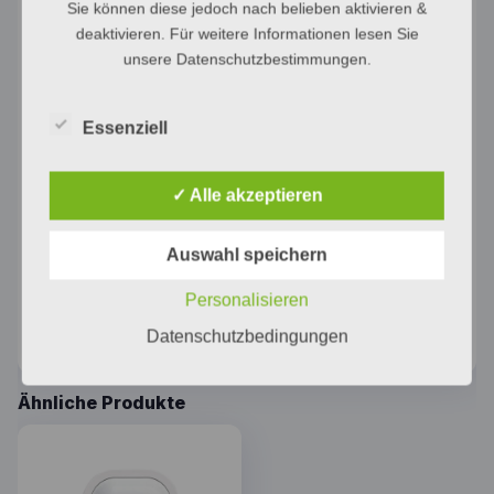
Sie können diese jedoch nach belieben aktivieren &
REG-Gehäuse 4 TE mit elektronischer Handbetätigung
deaktivieren. Für weitere Informationen lesen Sie
und LED-Statusanzeige Die volle Funktionalität wird ab
ETS3.0d oder höher unterstützt. ETS-Produktfamilie
unsere Datenschutzbestimmungen.
Jalousie Produkttyp Jalousien Bestimmungsgemäßer
Gebrauch Schalten elektrisch betriebener Jalousien,
Rollläden und Markisen für Netzspannung AC 110-230 V
Essenziell
oder Kleinspannung DC 12-48 V Montage auf Hutschiene
in Unterverteiler Produkteigenschaften Eignung für AC-
✓ Alle akzeptieren
Motoren 110 … 230 V und DC-Motoren 12 … 48 V
Automatische Fahrzeiterkennung bei 230-V-Motoren
einstellbar Lamellenstellung direkt ansteuerbar
Auswahl speichern
Rückmeldung von Fahrzustand und Lamellenstellung in
Bus- und Handbetrieb Szenenfunktion Zwangsstellung
Personalisieren
Oben und Unten durch übergeordnete Steuerung
Sonnenschutzfunktion
Datenschutzbedingungen
Ähnliche Produkte