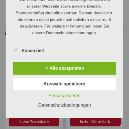
Kategorie:
Outlet
unserer Webseite sowie externe Dienste.
Standardmäßig sind alle externen Dienste deaktiviert.
Sie können diese jedoch nach belieben aktivieren &
deaktivieren. Für weitere Informationen lesen Sie
Ähnliche Produkte
unsere Datenschutzbestimmungen.
Essenziell
✓ Alle akzeptieren
Auswahl speichern
concept 100
Esylux Funk
Eckdusche Gleittuer
Rauchmelder
3-teilig
Personalisieren
ANGEBOT!
ANGEBOT!
Datenschutzbedingungen
Ursprünglicher Preis war: 561,00 €
Aktueller Preis ist: 249,99 €.
Ursprünglicher Pr
Aktueller
561,00
€
92,00
€
249,99
€
55,00
€
In den Warenkorb
In den Warenkorb