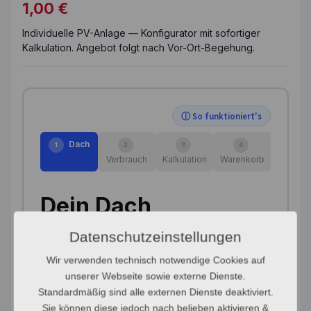
1,00
€
Individuelle PV-Anlage — Konfigurator mit sofortiger
Kalkulation. Angebot folgt nach Vor-Ort-Begehung.
ⓘ So funktioniert's
Dach
1
2
3
4
Verbrauch
Kalkulation
Warenkorb
Dein Dach
Datenschutzeinstellungen
Dachfläche (m²) *
Wir verwenden technisch notwendige Cookies auf
unserer Webseite sowie externe Dienste.
Standardmäßig sind alle externen Dienste deaktiviert.
Dachneigung *
Sie können diese jedoch nach belieben aktivieren &