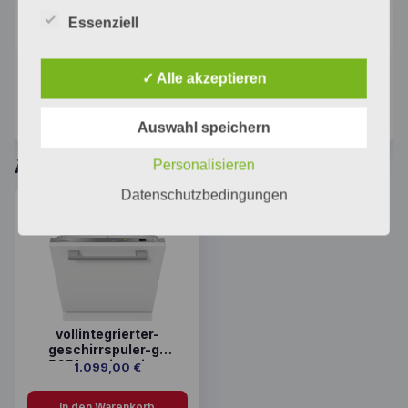
Beschreibung
Essenziell
Beschreibung
✓ Alle akzeptieren
Quelle: https://www.miele.de/product/12845570/unterbau-
geschirrspueler-g-5611-scu-active-edelstahl-cleansteel
Auswahl speichern
Personalisieren
Ähnliche Produkte
Datenschutzbedingungen
vollintegrierter-
geschirrspuler-g-
5651-scvi-active-
1.099,00
€
edelstahl-12845450
In den Warenkorb