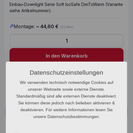
Einbau-Downlight Serie Soft IsoSafe DimToWarm (Variante
siehe Artikelnummer).
Montage:
~
44,60
€
(30 Min)
soft-isosafe-dimtowarm-sg-armaturen-artikel-903231
In den Warenkorb
Datenschutzeinstellungen
Artikelnummer:
903231
Wir verwenden technisch notwendige Cookies auf
Kategorie:
Einbaustrahler
Marke:
SG Armaturen
unserer Webseite sowie externe Dienste.
Standardmäßig sind alle externen Dienste deaktiviert.
Sie können diese jedoch nach belieben aktivieren &
deaktivieren. Für weitere Informationen lesen Sie
unsere Datenschutzbestimmungen.
Beschreibung