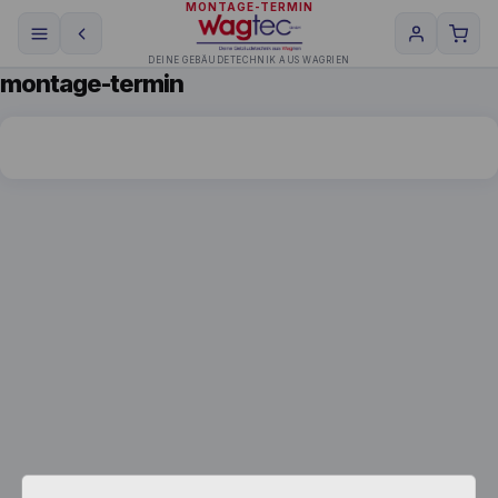
MONTAGE-TERMIN
DEINE GEBÄUDETECHNIK AUS WAGRIEN
montage-termin