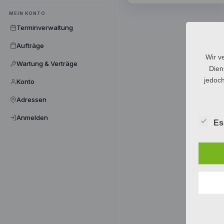
MEIN KONTO
Terminverwaltung
Aufträge
Wir v
Wartung & Verträge
Dien
jedoch
Konto
Adressen
Anmelden
Es