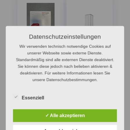
Datenschutzeinstellungen
Wir verwenden technisch notwendige Cookies auf
Esylux Funk
concept 100
Rauchmelder
Eckdusche
unserer Webseite sowie externe Dienste.
Gleittuer 3-teilig
92,00
€
561,00
€
Standardmäßig sind alle externen Dienste deaktiviert.
→
→
Ursprünglicher Preis war: 92,00 €
Aktueller Preis ist: 55,00 €.
Ursprünglicher Preis war: 561
Aktueller Preis ist: 2
55,00
€
249,99
€
Sie können diese jedoch nach belieben aktivieren &
deaktivieren. Für weitere Informationen lesen Sie
unsere Datenschutzbestimmungen.
Essenziell
✓ Alle akzeptieren
Kermi Ibiza
Eckeinstieg m.GT