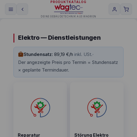
PRODUKTKATALOG
DEINE GEBÄUDETECHNIK AUS WAGRIEN
Elektro — Dienstleistungen
Stundensatz:
89,19 €/h
inkl. USt.
·
Der angezeigte Preis pro Termin = Stundensatz
× geplante Termindauer.
Reparatur
Störung Elektro