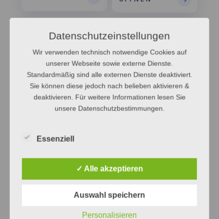
Datenschutzeinstellungen
Wir verwenden technisch notwendige Cookies auf
unserer Webseite sowie externe Dienste.
Standardmäßig sind alle externen Dienste deaktiviert.
Sie können diese jedoch nach belieben aktivieren &
deaktivieren. Für weitere Informationen lesen Sie
Mein Konto
Kontakt
unsere Datenschutzbestimmungen.
→
→
ÖFFNEN
ÖFFNEN
Essenziell
Gut zu wissen
✓ Alle akzeptieren
EINSATZGEBIET
Auswahl speichern
Zurzeit sind wir
in der Erprobungsphase
und im
gesamten
Kreis Ostholstein sowie in Lübeck und
Personalisieren