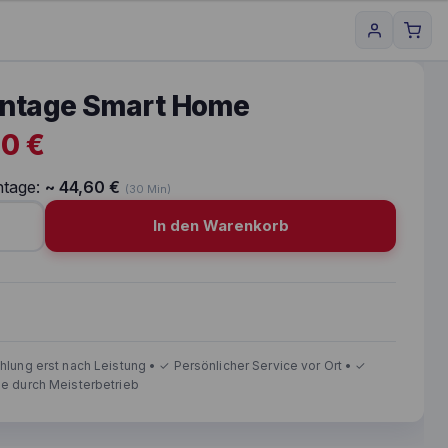
ntage Smart Home
00
€
tage:
~
44,60
€
(30 Min)
In den Warenkorb
age Smart Home Menge