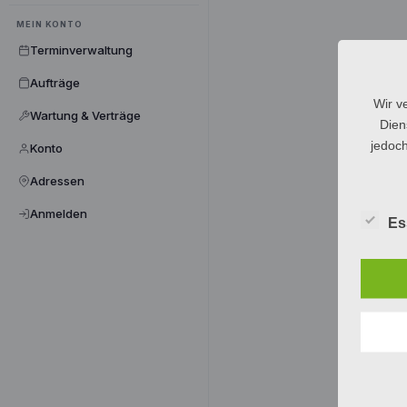
MEIN KONTO
Terminverwaltung
Aufträge
Wir v
Wartung & Verträge
Dien
jedoch
Konto
Adressen
Anmelden
Es