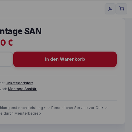
ntage SAN
00
€
In den Warenkorb
age SAN Menge
rie:
Unkategorisiert
wort:
Montage Sanitär