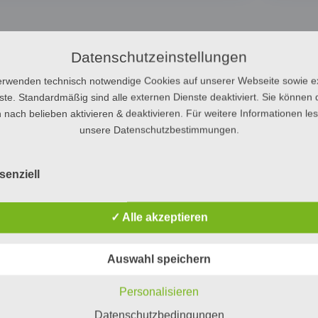
Ähnliche Produkte
Datenschutzeinstellungen
erwenden technisch notwendige Cookies auf unserer Webseite sowie e
ste. Standardmäßig sind alle externen Dienste deaktiviert. Sie können 
 nach belieben aktivieren & deaktivieren. Für weitere Informationen le
unsere Datenschutzbestimmungen.
senziell
9,19€/Std.
Rauchmelder Wartung
19
€
199,00
€
✓ Alle akzeptieren
arenkorb
In den Warenkorb
Auswahl speichern
Personalisieren
Datenschutzbedingungen