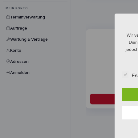
MEIN KONTO
Terminverwaltung
Aufträge
Wir v
Wartung & Verträge
Dien
jedoch
Konto
Adressen
Anmelden
Es
Montage 8
89,
In den W