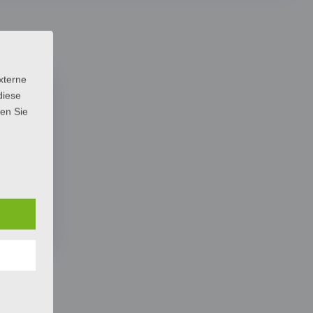
xterne
diese
sen Sie