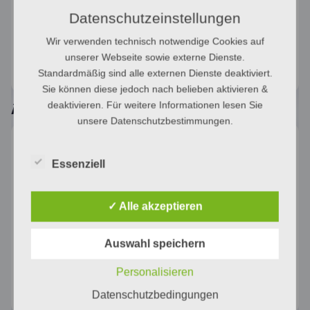
Datenschutzeinstellungen
Kategorie:
Unkategorisiert
Wir verwenden technisch notwendige Cookies auf
Schlagwort:
Montage Elektro
unserer Webseite sowie externe Dienste.
Standardmäßig sind alle externen Dienste deaktiviert.
Sie können diese jedoch nach belieben aktivieren &
deaktivieren. Für weitere Informationen lesen Sie
Ähnliche Produkte
unsere Datenschutzbestimmungen.
Essenziell
✓ Alle akzeptieren
Montage 89,19€/Std.
Rauchmelder
Auswahl speichern
Wartung
89,19
€
199,00
€
Personalisieren
In den Warenkorb
In den Warenkorb
Datenschutzbedingungen